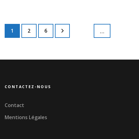
Pagination
Page
Page
Page
1
2
6
…
des
publications
CONTACTEZ-NOUS
Contact
Mentions Légales