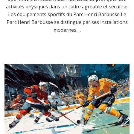
activités physiques dans un cadre agréable et sécurisé.
Les équipements sportifs du Parc Henri Barbusse Le
Parc Henri Barbusse se distingue par ses installations
modernes …