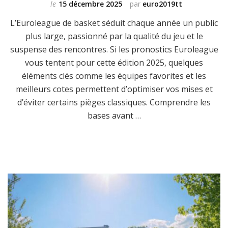
le
15 décembre 2025
par
euro2019tt
L’Euroleague de basket séduit chaque année un public
plus large, passionné par la qualité du jeu et le
suspense des rencontres. Si les pronostics Euroleague
vous tentent pour cette édition 2025, quelques
éléments clés comme les équipes favorites et les
meilleurs cotes permettent d’optimiser vos mises et
d’éviter certains pièges classiques. Comprendre les
bases avant …