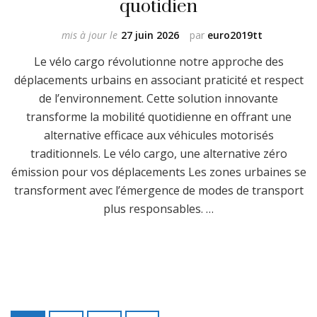
quotidien
mis à jour le
27 juin 2026
par
euro2019tt
Le vélo cargo révolutionne notre approche des
déplacements urbains en associant praticité et respect
de l’environnement. Cette solution innovante
transforme la mobilité quotidienne en offrant une
alternative efficace aux véhicules motorisés
traditionnels. Le vélo cargo, une alternative zéro
émission pour vos déplacements Les zones urbaines se
transforment avec l’émergence de modes de transport
plus responsables. …