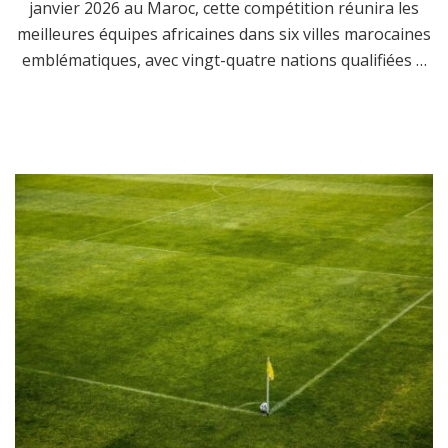
janvier 2026 au Maroc, cette compétition réunira les
meilleures équipes africaines dans six villes marocaines
emblématiques, avec vingt-quatre nations qualifiées …