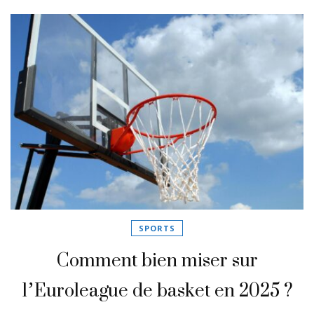
SPORTS
Comment bien miser sur
l’Euroleague de basket en 2025 ?