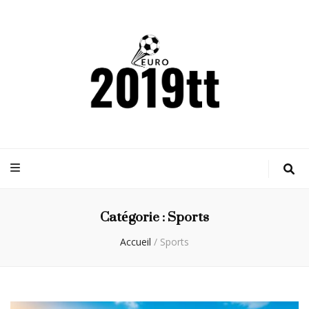
Euro2019tt
Actualités sportives
Catégorie :
Sports
Accueil
/
Sports