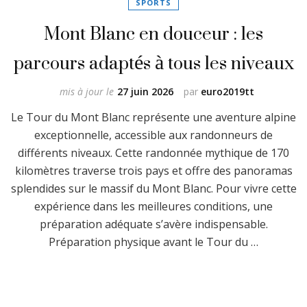
SPORTS
Mont Blanc en douceur : les
parcours adaptés à tous les niveaux
mis à jour le
27 juin 2026
par
euro2019tt
Le Tour du Mont Blanc représente une aventure alpine
exceptionnelle, accessible aux randonneurs de
différents niveaux. Cette randonnée mythique de 170
kilomètres traverse trois pays et offre des panoramas
splendides sur le massif du Mont Blanc. Pour vivre cette
expérience dans les meilleures conditions, une
préparation adéquate s’avère indispensable.
Préparation physique avant le Tour du …