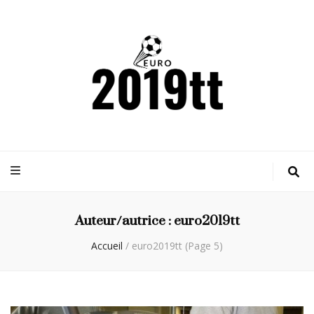
Euro2019tt
Actualités sportives
Auteur/autrice :
euro2019tt
Accueil
/
euro2019tt
(Page 5)