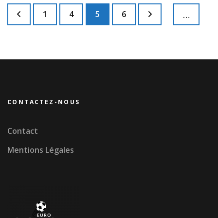
Pagination
Page
Page
Page
Page
1
4
5
6
…
des
publications
CONTACTEZ-NOUS
Contact
Mentions Légales