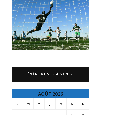
ÉVÉNEMENTS À VENIR
AOÛT 2026
L
M
M
J
V
S
D