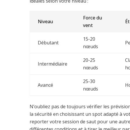
idéales selon votre niveau :
Force du
Niveau
Ét
vent
15-20
Débutant
Pe
nœuds
20-25
Cl
Intermédiaire
nœuds
h
25-30
Avancé
H
nœuds
N’oubliez pas de toujours vérifier les prévision
la sécurité en choisissant un spot adapté à vot
reporter votre session de saut pour une autr
différentes conditions et à tirer le meilleur pa