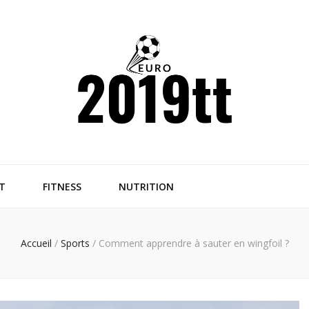
T
FITNESS
NUTRITION
Accueil
/
Sports
/
Comment apprendre à sauter en wingfoil ?