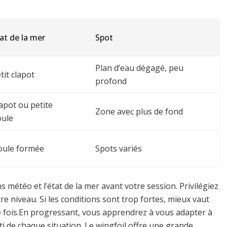
at de la mer
Spot
Plan d’eau dégagé, peu
tit clapot
profond
apot ou petite
Zone avec plus de fond
oule
oule formée
Spots variés
s météo et l’état de la mer avant votre session. Privilégiez
re niveau. Si les conditions sont trop fortes, mieux vaut
e fois.En progressant, vous apprendrez à vous adapter à
rti de chaque situation. Le wingfoil offre une grande