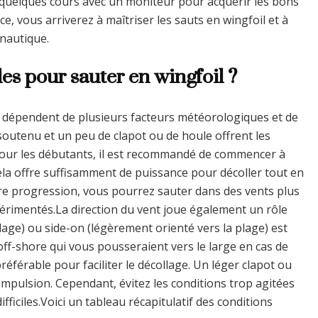
 quelques cours avec un moniteur pour acquérir les bons
ce, vous arriverez à maîtriser les sauts en wingfoil et à
nautique.
es pour sauter en wingfoil ?
l dépendent de plusieurs facteurs météorologiques et de
soutenu et un peu de clapot ou de houle offrent les
.Pour les débutants, il est recommandé de commencer à
la offre suffisamment de puissance pour décoller tout en
tre progression, vous pourrez sauter dans des vents plus
périmentés.La direction du vent joue également un rôle
plage) ou side-on (légèrement orienté vers la plage) est
 off-shore qui vous pousseraient vers le large en cas de
référable pour faciliter le décollage. Un léger clapot ou
impulsion. Cependant, évitez les conditions trop agitées
ifficiles.Voici un tableau récapitulatif des conditions